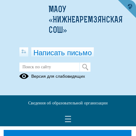
МАОУ
«НИЖНЕАРЕМЗЯНСКАЯ
СОШ»
Написать письмо
НОКО
Версия для слабовидящих
План устранения недостатков, выявленных в ходе
независимой оценки качества условий оказания услуг на 2024
год.pdf
(скачать)
(посмотреть)
Сведения об образовательной организации