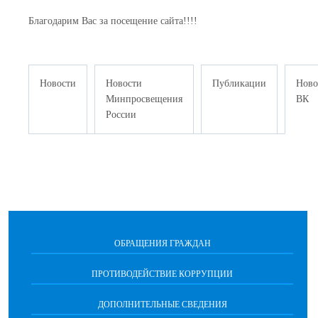
Благодарим Вас за посещение сайта!!!!
Новости
Новости
Публикации
Ново
Минпросвещения
ВК
России
ОБРАЩЕНИЯ ГРАЖДАН
ПРОТИВОДЕЙСТВИЕ КОРРУПЦИИ
ДОПОЛНИТЕЛЬНЫЕ СВЕДЕНИЯ