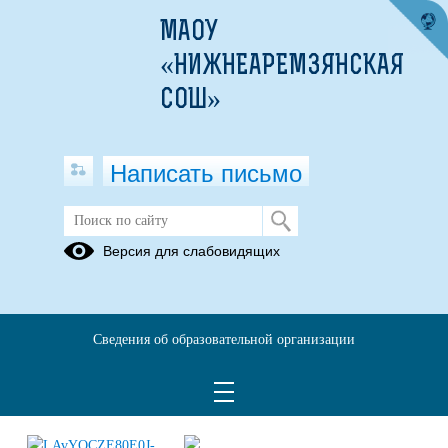
МАОУ
«НИЖНЕАРЕМЗЯНСКАЯ
СОШ»
Написать письмо
Передвижной музей прибыл в нашу
Версия для слабовидящих
школу
21.05.2025
Сведения об образовательной организации
Этот передвижной музей прибыл к нам по инициативе главы администрации
Тобольского района Л.В. Митрюшкина, а экспонаты предоставлены школами
Тобольского района, которым мы говорим большое спасибо.