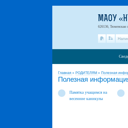
МАОУ «
626136, Тюменская о
Напи
Свед
Главная
»
РОДИТЕЛЯМ
»
Полезная инфо
Полезная информаци
Памятка учащимся на
весенние каникулы