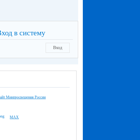
Вход в систему
Вход
айт Минпросвещения России
MAX