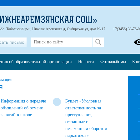
НИЖНЕАРЕМЗЯНСКАЯ СОШ»
бл, Тобольский р-н, Нижние Аремзяны д, Сибирская ул, дом № 17
+7(3456) 33-76-0
сать письмо
ения об образовательной организации
Новости
Фотоальбомы
Кон
рмация
я
Информация о передаче
Буклет «Уголовная
объявлений об отмене
ответственность за
занятий в школе
преступления,
связанные с
незаконным оборотом
наркотиков»