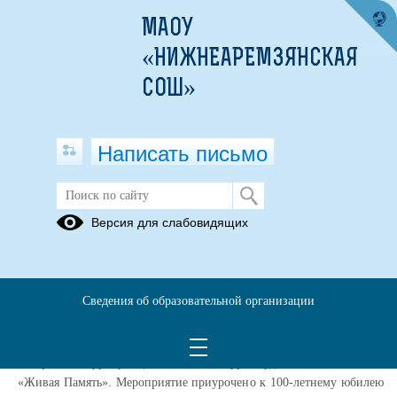
МАОУ
«НИЖНЕАРЕМЗЯНСКАЯ
СОШ»
Написать письмо
Публикации за 26.06.2026
Версия для слабовидящих
30.03.2026
Подведены итоги заочного этапа
Сведения об образовательной организации
конкурса "Живая память"
В преддверии празднования Великой Победы завершился
отборочный тур муниципального конкурса художественного слова
«Живая Память». Мероприятие приурочено к 100-летнему юбилею