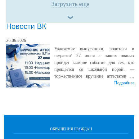
Загрузить еще
Новости ВК
26.06.2026
Уважаемые выпускники, родители и
педагоги! 27 июня в наших школах
пройдет главное событие для тех, кто
прощается со школьной порой, —
торжественное вручение аттестатов об
основном общем и среднем общем
Подробнее
образовании. График церемоний: 11:00 —
Надцынская СОШ 13:00 —
Нижнеаремзянская СОШ 15:00 —
Малозоркальцевская СОШ Этот день
навсегда останется в вашей памяти как
символ завершения одного большого
ОБРАЩЕНИЯ ГРАЖДАН
этапа и начала нового пути. Пусть
каждый из вас с гордостью скажет: «Я это