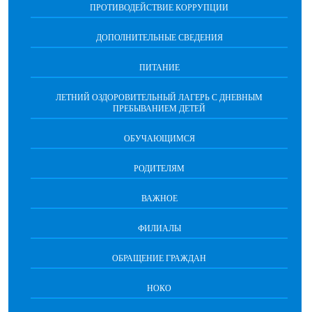
ПРОТИВОДЕЙСТВИЕ КОРРУПЦИИ
сделал!». Впереди — целая жизнь, полная
возможностей, и мы верим, что у вас всё
ДОПОЛНИТЕЛЬНЫЕ СВЕДЕНИЯ
получится! А сразу после окончания
торжеств в селе Абалак состоится
ПИТАНИЕ
муниципальный праздник «Зори над
Иртышом». Это будет настоящий
ЛЕТНИЙ ОЗДОРОВИТЕЛЬНЫЙ ЛАГЕРЬ С ДНЕВНЫМ
праздник лета, музыки и душевного
ПРЕБЫВАНИЕМ ДЕТЕЙ
тепла! Вход по пригласительным.
ОБУЧАЮЩИМСЯ
РОДИТЕЛЯМ
ВАЖНОЕ
ФИЛИАЛЫ
ОБРАЩЕНИЕ ГРАЖДАН
НОКО