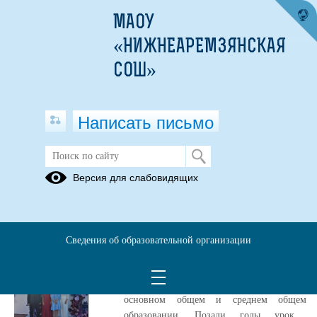
МАОУ
«НИЖНЕАРЕМЗЯНСКАЯ
СОШ»
Написать письмо
Публикации за 27.06.2026
Версия для слабовидящих
Новости ВК
27.06.2026
Сведения об образовательной организации
Свершилось! Сегодня, 27 июня,
выпускники 9-х и 11-х классов наших
школ получили свои аттестаты об
основном общем и среднем общем
образовании. Позади годы уроков,