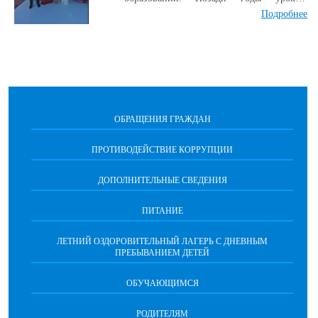
контрольных, дружеских перемен и
Подробнее
школьных звонков. Впереди — новые
дороги, выбор профессии и взрослая
жизнь. Но этот день они запомнят
навсегда: улыбки, гордость в глазах
родителей и счастливые лица учителей.
Мы поздравляем каждого выпускника!
ОБРАЩЕНИЯ ГРАЖДАН
Пусть ваш путь будет ярким, смелым и
успешным. Спасибо педагогам за труд, а
ПРОТИВОДЕЙСТВИЕ КОРРУПЦИИ
родителям — за поддержку и веру в
своих детей. Вы — наша гордость! В
ДОПОЛНИТЕЛЬНЫЕ СВЕДЕНИЯ
добрый путь!
ПИТАНИЕ
ЛЕТНИЙ ОЗДОРОВИТЕЛЬНЫЙ ЛАГЕРЬ С ДНЕВНЫМ
ПРЕБЫВАНИЕМ ДЕТЕЙ
ОБУЧАЮЩИМСЯ
РОДИТЕЛЯМ